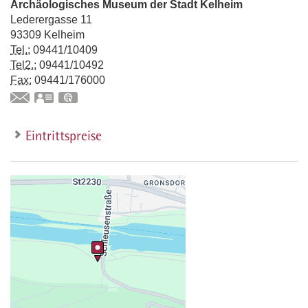
Archäologisches Museum der Stadt Kelheim
Lederergasse 11
93309
Kelheim
Tel.:
09441/10409
Tel2.:
09441/10492
Fax:
09441/176000
vCard
GPS:
48°55'3.47''N
11°52'13.07''E
Eintrittspreise