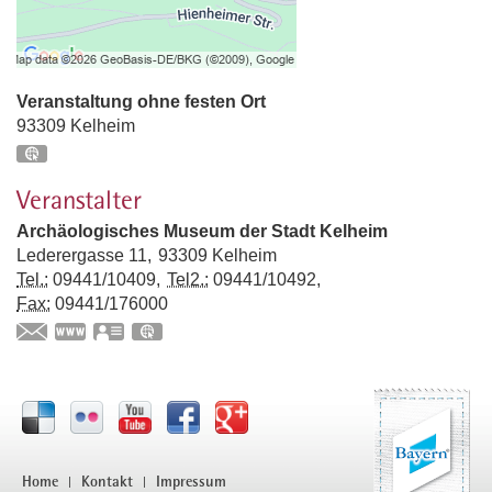
Veranstaltung ohne festen Ort
93309
Kelheim
GPS:
48°55'6.98''N
11°52'20.01''E
Veranstalter
Archäologisches Museum der Stadt Kelheim
Lederergasse 11
93309
Kelheim
Tel.:
09441/10409
Tel2.:
09441/10492
Fax:
09441/176000
www.archaeologisches-museum-kelheim.de
vCard
GPS:
48°55'3.47''N
11°52'13.07''E
Home
Kontakt
Impressum